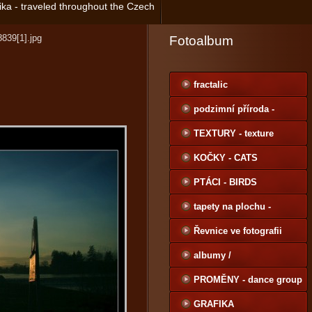
tika - traveled throughout the Czech
8839[1].jpg
Fotoalbum
fractalic
podzimní příroda -
autumn nature
TEXTURY - texture
KOČKY - CATS
PTÁCI - BIRDS
tapety na plochu -
Wallpapers
Řevnice ve fotografii
albumy /
PROMĚNY - dance group
GRAFIKA