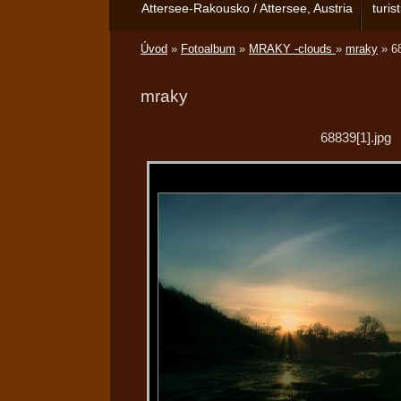
Attersee-Rakousko / Attersee, Austria
turis
Úvod
»
Fotoalbum
»
MRAKY -clouds
»
mraky
»
6
mraky
68839[1].jpg