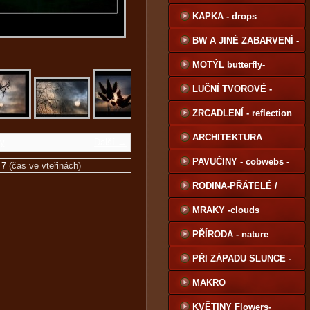
KAPKA - drops
BW A JINÉ ZABARVENÍ -
BW-other color
MOTÝL butterfly-
LUČNÍ TVOROVÉ -
meadow creatures
ZRCADLENÍ - reflection
ARCHITEKTURA
ky
Další →
PAVUČINY - cobwebs -
|
7
(čas ve vteřinách)
RODINA-PŘÁTELÉ /
Family-Friends
MRAKY -clouds
PŘÍRODA - nature
PŘI ZÁPADU SLUNCE -
sunset
MAKRO
KVĚTINY Flowers-