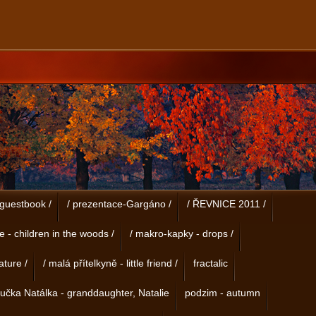
guestbook /
/ prezentace-Gargáno /
/ ŘEVNICE 2011 /
se - children in the woods /
/ makro-kapky - drops /
ature /
/ malá přítelkyně - little friend /
fractalic
učka Natálka - granddaughter, Natalie
podzim - autumn