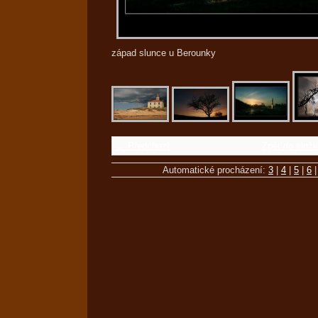
západ slunce u Berounky
← Předchozí
Zpět do slož
Automatické procházení:
3
|
4
|
5
|
6