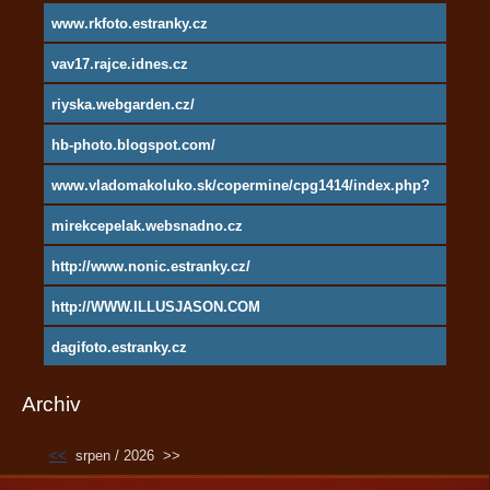
www.rkfoto.estranky.cz
vav17.rajce.idnes.cz
riyska.webgarden.cz/
hb-photo.blogspot.com/
www.vladomakoluko.sk/copermine/cpg1414/index.php?
cat=5
mirekcepelak.websnadno.cz
http://www.nonic.estranky.cz/
http://WWW.ILLUSJASON.COM
dagifoto.estranky.cz
Archiv
<<
srpen / 2026
>>