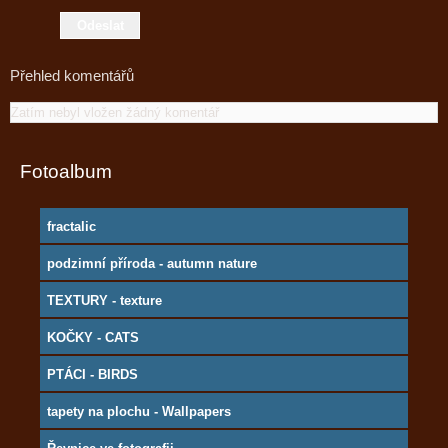
Přehled komentářů
Zatím nebyl vložen žádný komentář
Fotoalbum
fractalic
podzimní příroda - autumn nature
TEXTURY - texture
KOČKY - CATS
PTÁCI - BIRDS
tapety na plochu - Wallpapers