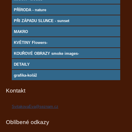
PŘÍRODA - nature
PŘI ZÁPADU SLUNCE - sunset
MAKRO
KVĚTINY Flowers-
KOUŘOVÉ OBRAZY smoke images-
DETAILY
grafika-koláž
Kontakt
SvitakovaEva@seznam.cz
Oblíbené odkazy