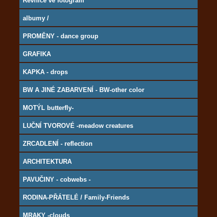
Řevnice ve fotografii
albumy /
PROMĚNY - dance group
GRAFIKA
KAPKA - drops
BW A JINÉ ZABARVENÍ - BW-other color
MOTÝL butterfly-
LUČNÍ TVOROVÉ -meadow creatures
ZRCADLENÍ - reflection
ARCHITEKTURA
PAVUČINY - cobwebs -
RODINA-PŘÁTELÉ / Family-Friends
MRAKY -clouds