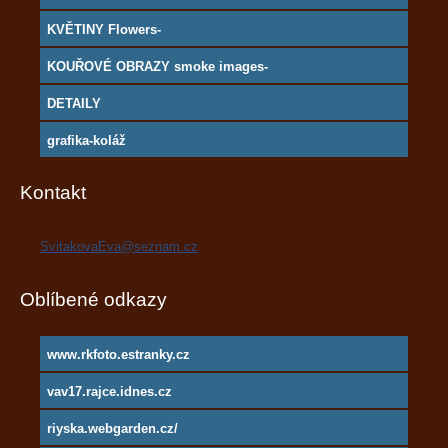
KVĚTINY Flowers-
KOUŘOVÉ OBRAZY smoke images-
DETAILY
grafika-koláž
Kontakt
SvitakovaEva@seznam.cz
Oblíbené odkazy
www.rkfoto.estranky.cz
vav17.rajce.idnes.cz
riyska.webgarden.cz/