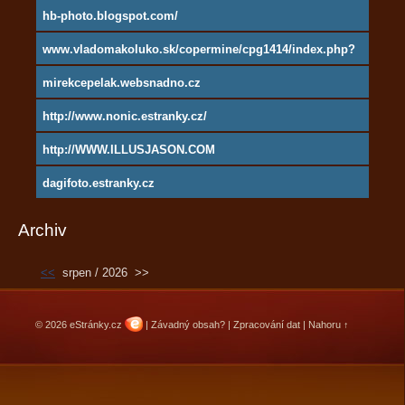
hb-photo.blogspot.com/
www.vladomakoluko.sk/copermine/cpg1414/index.php?
cat=5
mirekcepelak.websnadno.cz
http://www.nonic.estranky.cz/
http://WWW.ILLUSJASON.COM
dagifoto.estranky.cz
Archiv
<<
srpen / 2026
>>
© 2026 eStránky.cz
|
Závadný obsah?
|
Zpracování dat
|
Nahoru ↑