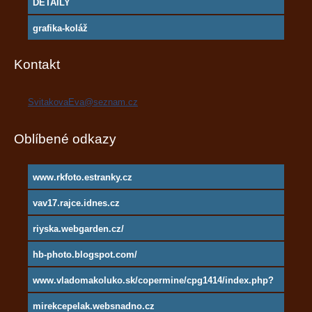
DETAILY
grafika-koláž
Kontakt
SvitakovaEva@seznam.cz
Oblíbené odkazy
www.rkfoto.estranky.cz
vav17.rajce.idnes.cz
riyska.webgarden.cz/
hb-photo.blogspot.com/
www.vladomakoluko.sk/copermine/cpg1414/index.php?
cat=5
mirekcepelak.websnadno.cz