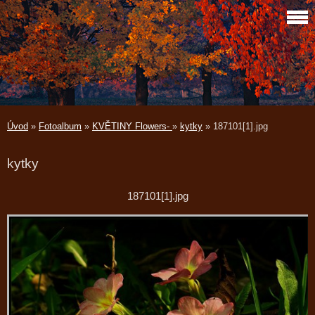
Úvod
»
Fotoalbum
»
KVĚTINY Flowers-
»
kytky
»
187101[1].jpg
kytky
187101[1].jpg