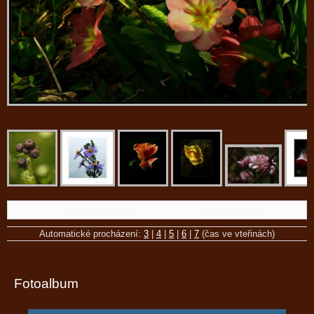
← Předchozí
Zpět do složky
Další →
Automatické procházení:
3
|
4
|
5
|
6
|
7
(čas ve vteřinách)
Fotoalbum